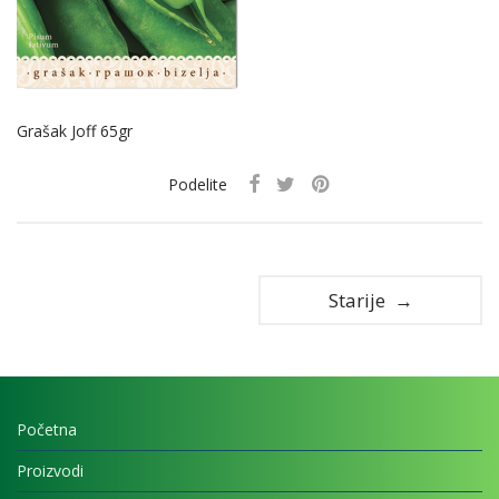
Grašak Joff 65gr
Podelite
Starije →
Početna
Proizvodi