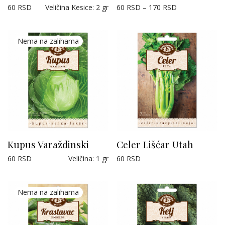
60
RSD
Veličina Kesice
:
2 gr
60
RSD
–
170
RSD
Kupus Varaždinski
Celer Lišćar Utah
60
RSD
Veličina
:
1 gr
60
RSD