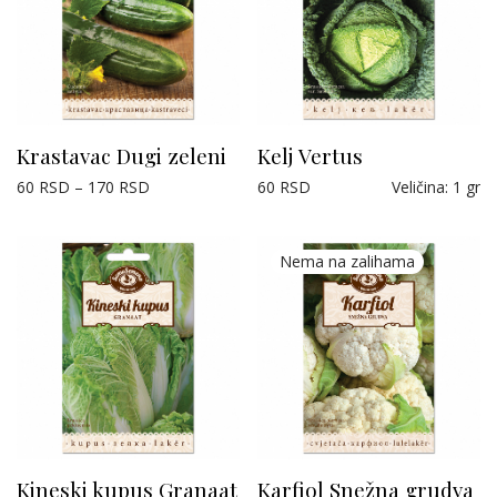
Krastavac Dugi zeleni
Kelj Vertus
60
RSD
–
170
RSD
60
RSD
Veličina
:
1 gr
Kineski kupus Granaat
Karfiol Snežna grudva