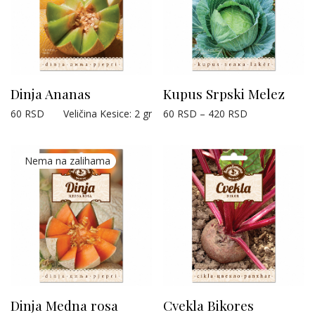
Dinja Ananas
Kupus Srpski Melez
60
RSD
Veličina Kesice
:
2 gr
60
RSD
–
420
RSD
Dinja Medna rosa
Cvekla Bikores