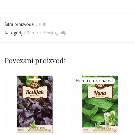
Šifra proizvoda:
ZB30
Kategorija:
Seme začinskog bilja
Povezani proizvodi