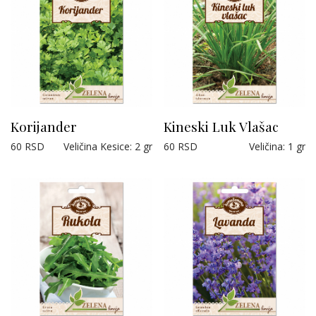
Korijander
Kineski Luk Vlašac
60
RSD
Veličina Kesice
:
2 gr
60
RSD
Veličina
:
1 gr