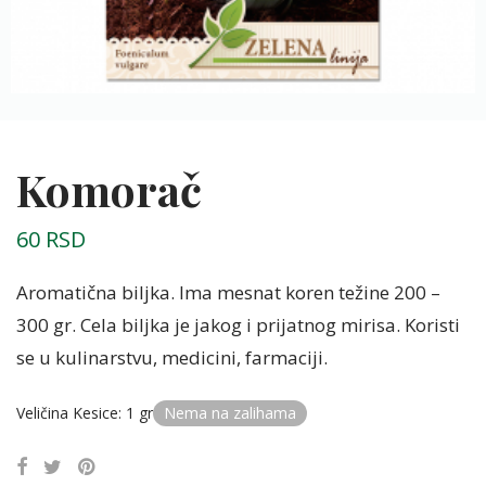
Komorač
60
RSD
Aromatična biljka. Ima mesnat koren težine 200 –
300 gr. Cela biljka je jakog i prijatnog mirisa. Koristi
se u kulinarstvu, medicini, farmaciji.
Veličina Kesice
:
1 gr
Nema na zalihama