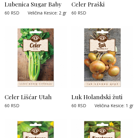
Lubenica Sugar Baby
Celer Praški
60
RSD
Veličina Kesice
:
2 gr
60
RSD
Celer Lišćar Utah
Luk Holandski žuti
60
RSD
60
RSD
Veličina Kesice
:
1 gr