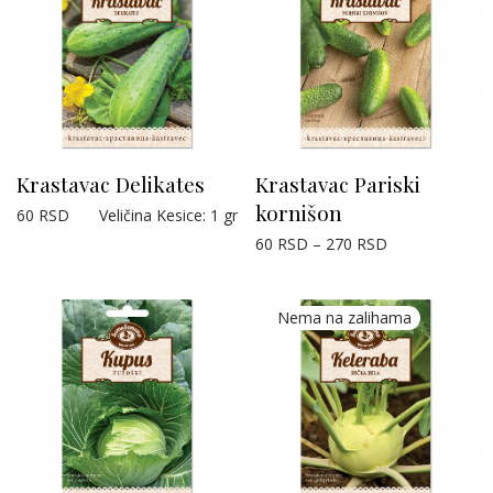
Krastavac Delikates
Krastavac Pariski
kornišon
60
RSD
Veličina Kesice
:
1 gr
60
RSD
–
270
RSD