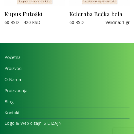
Kupus Futoški
Keleraba Bečka bela
60
RSD
–
420
RSD
60
RSD
Veličina
:
1 gr
Početna
Proizvodi
O Nama
Proizvodnja
Blog
Kontakt
Logo & Web dizajn:
S DIZAJN