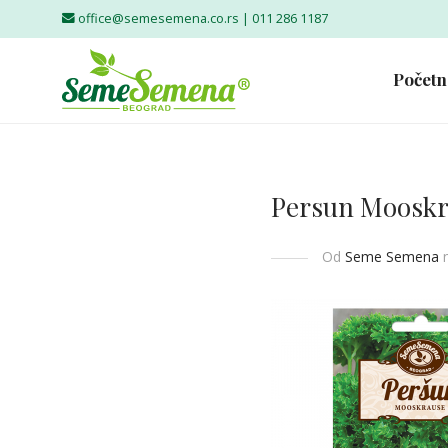
office@semesemena.co.rs |
011 286 1187
Početn
Persun Mooskr
Od
Seme Semena