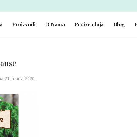
a
Proizvodi
O Nama
Proizvodnja
Blog
ause
na 21. marta 2020.