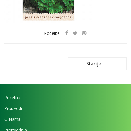
Podelite
Starije →
Početna
Proizvodi
O Nama
Proizvodnja