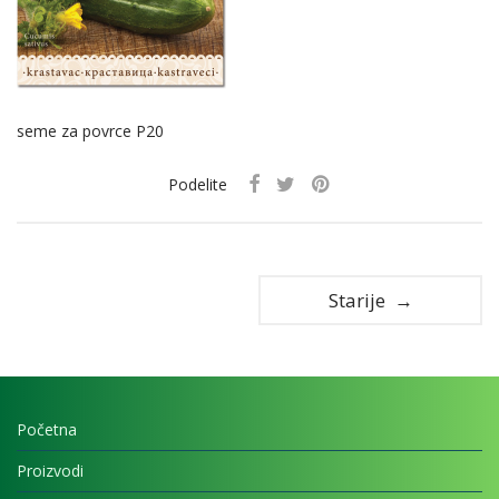
seme za povrce P20
Podelite
Starije →
Početna
Proizvodi