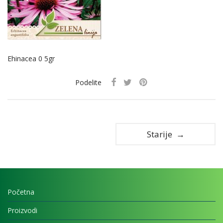
Ehinacea 0 5gr
Podelite
Starije →
Početna
Proizvodi