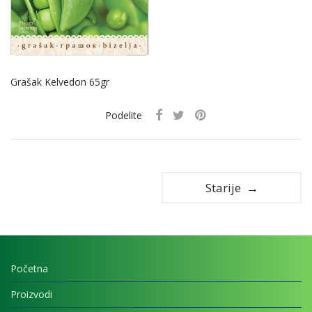
Grašak Kelvedon 65gr
Podelite
Starije →
Početna
Proizvodi