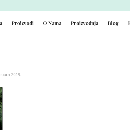
a
Proizvodi
O Nama
Proizvodnja
Blog
anuara 2019.