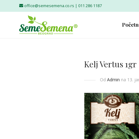
office@semesemena.co.rs |
011 286 1187
Početn
Kelj Vertus 1gr
Od
Admin
na 13. j