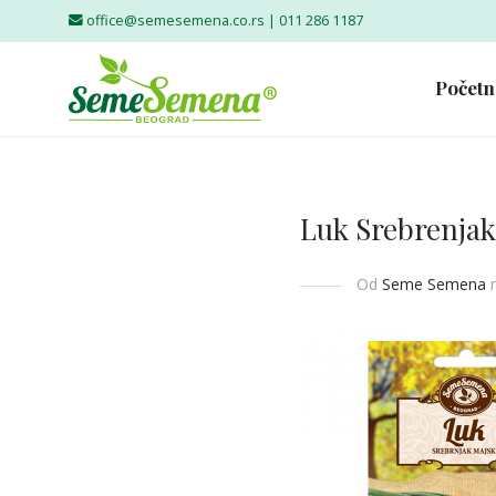
office@semesemena.co.rs |
011 286 1187
Početn
Luk Srebrenjak
Od
Seme Semena