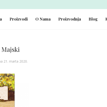
a
Proizvodi
O Nama
Proizvodnja
Blog
 Majski
na 21. marta 2020.