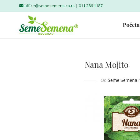
office@semesemena.co.rs |
011 286 1187
Početn
Nana Mojito
Od
Seme Semena