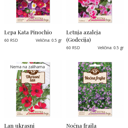
Lepa Kata Pinochio
Letnja azaleja
(Godecija)
60
RSD
Veličina
:
0.5 gr
60
RSD
Veličina
:
0.5 gr
Lan ukrasni
Noćna frajla