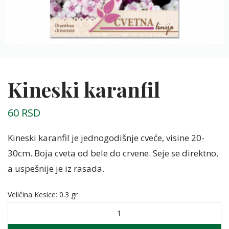
Kineski karanfil
60
RSD
Kineski karanfil je jednogodišnje cveće, visine 20-
30cm. Boja cveta od bele do crvene. Seje se direktno,
a uspešnije je iz rasada.
Veličina Kesice
:
0.3 gr