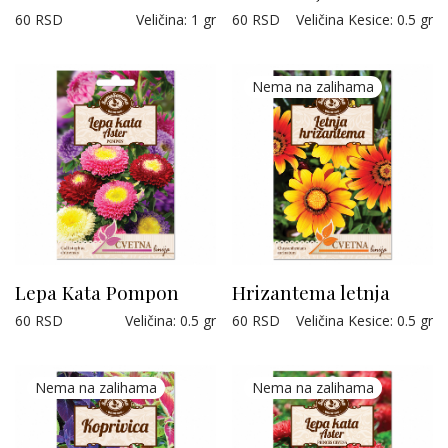
60
RSD
Veličina
:
1 gr
60
RSD
Veličina Kesice
:
0.5 gr
Lepa Kata Pompon
Hrizantema letnja
60
RSD
Veličina
:
0.5 gr
60
RSD
Veličina Kesice
:
0.5 gr