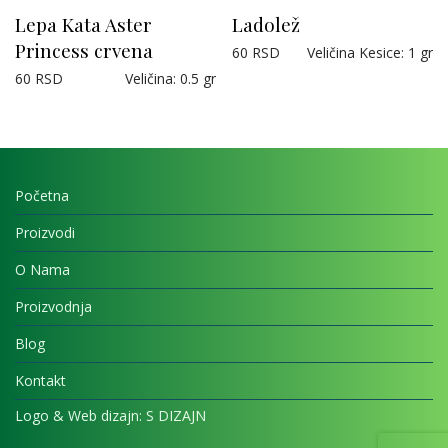
Lepa Kata Aster
Ladolež
Princess crvena
60
RSD
Veličina Kesice
:
1 gr
60
RSD
Veličina
:
0.5 gr
Početna
Proizvodi
O Nama
Proizvodnja
Blog
Kontakt
Logo & Web dizajn:
S DIZAJN