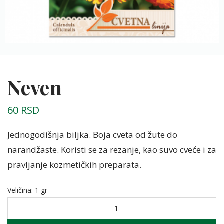
Neven
60
RSD
Jednogodišnja biljka. Boja cveta od žute do
narandžaste. Koristi se za rezanje, kao suvo cveće i za
pravljanje kozmetičkih preparata.
Veličina
:
1 gr