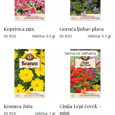
Koprivica mix
Goruća ljubav plava
60
RSD
Veličina
:
0.3 gr
60
RSD
Veličina
:
0.3 gr
Kosmea žuta
Cinija Lepi čovek –
mini
60
RSD
Veličina
:
1 gr