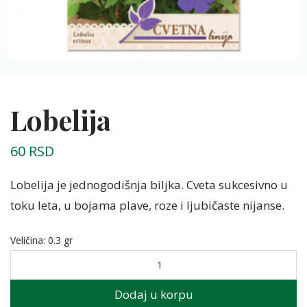
Lobelija
60
RSD
Lobelija je jednogodišnja biljka. Cveta sukcesivno u
toku leta, u bojama plave, roze i ljubičaste nijanse.
Veličina
:
0.3 gr
Dodaj u korpu