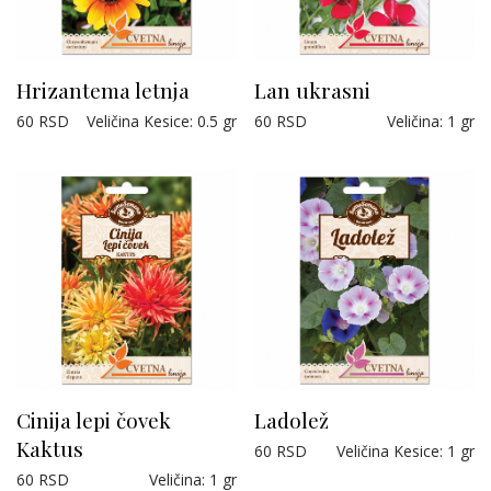
Hrizantema letnja
Lan ukrasni
60
RSD
Veličina Kesice
:
0.5 gr
60
RSD
Veličina
:
1 gr
Cinija lepi čovek
Ladolež
Kaktus
60
RSD
Veličina Kesice
:
1 gr
60
RSD
Veličina
:
1 gr