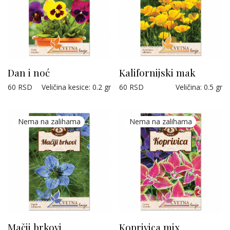
Dan i noć
Kalifornijski mak
60
RSD
Veličina kesice
:
0.2 gr
60
RSD
Veličina
:
0.5 gr
Mačji brkovi
Koprivica mix