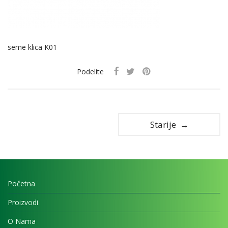
seme klica K01
Podelite
Starije →
Početna
Proizvodi
O Nama