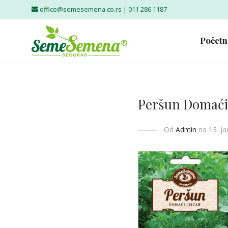
office@semesemena.co.rs |
011 286 1187
Početn
Peršun Domaći 
Od
Admin
na 13. j