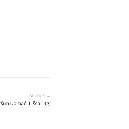
Starije →
ršun Domaći Liščar 3gr