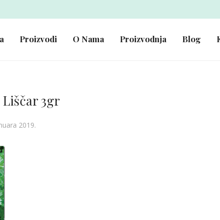
a
Proizvodi
O Nama
Proizvodnja
Blog
Liščar 3gr
anuara 2019.