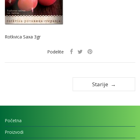
Rotkvica Saxa 3gr
Podelite
Starije →
Početna
Proizvodi