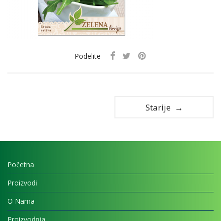
Podelite
Starije →
Početna
Proizvodi
O Nama
Proizvodnja