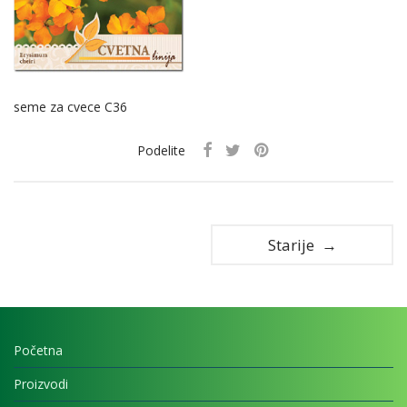
seme za cvece C36
Podelite
Starije →
Početna
Proizvodi