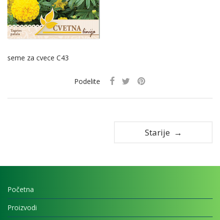
seme za cvece C43
Podelite
Starije →
Početna
Proizvodi