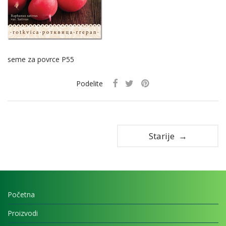
seme za povrce P55
Podelite
Starije →
Početna
Proizvodi