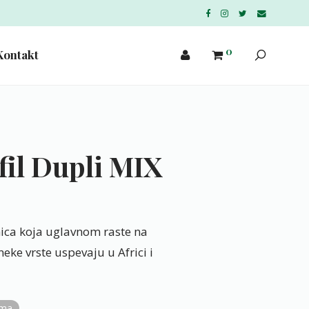
0
Kontakt
fil Dupli MIX
etnica koja uglavnom raste na
neke vrste uspevaju u Africi i
ama