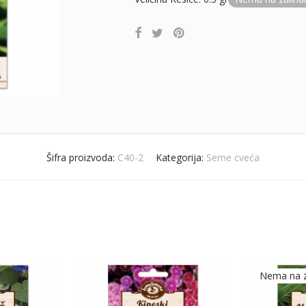
Šifra proizvoda:
C40-2
Kategorija:
Seme cveća