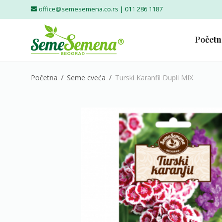
office@semesemena.co.rs |
011 286 1187
Početn
Početna
/
Seme cveća
/
Turski Karanfil Dupli MIX