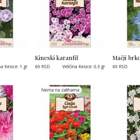
Kineski karanfil
Mačji brko
na Kesice
:
1 gr
60
RSD
Veličina Kesice
:
0.3 gr
60
RSD