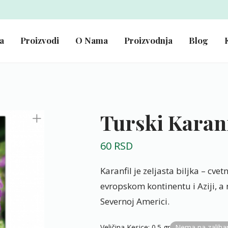
a
Proizvodi
O Nama
Proizvodnja
Blog
Turski Karan
60
RSD
Karanfil је zeljasta biljka – cv
evropskom kontinentu i Aziji, a 
Severnoj Americi.
Veličina Kesice
:
0.5 gr
Nema na zalih