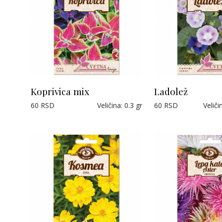
Koprivica mix
Ladolež
60
RSD
Veličina
:
0.3 gr
60
RSD
Veliči